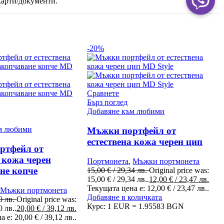
карти/документи.
-20%
Сравнете
Бърз поглед
Добавяне към любими
м любими
Мъжки портфейл от
естествена кожа черен цип
ртфейл от
а кожа черен
Портмонета
,
Мъжки портмонета
не копче
15,00
€
/ 29,34 лв.
Original price was:
15,00 € / 29,34 лв..
12,00
€
/ 23,47 лв.
Текущата цена е: 12,00 € / 23,47 лв..
Мъжки портмонета
Добавяне в количката
0 лв.
Original price was:
Курс: 1 EUR = 1.95583 BGN
0 лв..
20,00
€
/ 39,12 лв.
 е: 20,00 € / 39,12 лв..