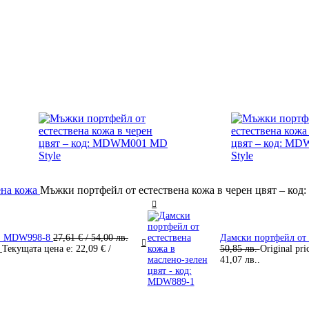
ена кожа
Мъжки портфейл от естествена кожа в черен цвят – к
од: MDW998-8
27,61
€
/ 54,00 лв.
Дамски портфейл от 
.
Текущата цена е: 22,09 € /
50,85 лв.
Original pri
41,07 лв..