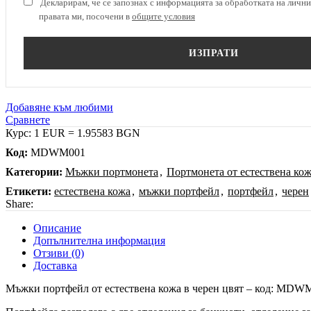
Декларирам, че се запознах с информацията за обработката на личнит
правата ми, посочени в
общите условия
ИЗПРАТИ
Добавяне към любими
Сравнете
Курс: 1 EUR = 1.95583 BGN
Код:
MDWM001
Категории:
Мъжки портмонета
,
Портмонета от естествена ко
Етикети:
естествена кожа
,
мъжки портфейл
,
портфейл
,
черен
Share:
Описание
Допълнителна информация
Отзиви (0)
Доставка
Мъжки портфейл от естествена кожа в черен цвят – код: MDW