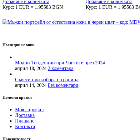
Добавяне в количката
Добавяне в количката
Курс: 1 EUR = 1.95583 BGN
Курс: 1 EUR = 1.95583 
MD Style е вашата врата към света на модата и стилните аксесоа
Последни новини
Модни Тенденции при Чантите през 2024
април 18, 2024
2 коментара
Съвети при избора на раница
април 14, 2024
Без коментари
Полезни връзки
Моят профил
Доставка
Плащане
Контакти
Поверителност