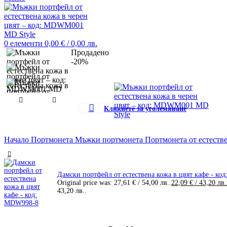
0
елементи
0,00
€
/ 0,00 лв.
Продадено
-20%
Кликнете за уголемяване
Начало
Портмонета
Мъжки портмонета
Портмонета от естеств
Дамски портфейл от естествена кожа в цвят кафе - к
Original price was: 27,61 € / 54,00 лв..
22,09
€
/ 43,20 лв
43,20 лв..