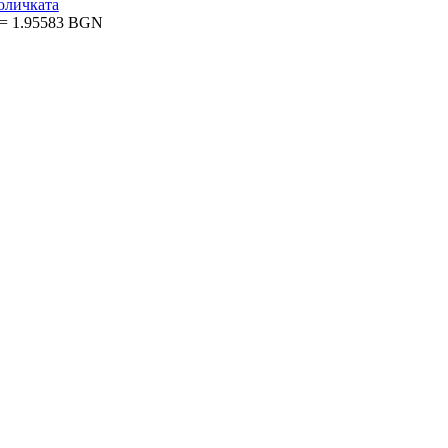
оличката
 = 1.95583 BGN
то аксесоар - те са израз на вашата индивидуалност и стил.