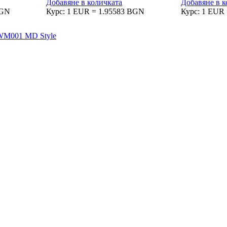
Добавяне в количката
Добавяне в к
BGN
Курс: 1 EUR = 1.95583 BGN
Курс: 1 EUR
ри. Ние вярваме, че всяка чанта, раница или сак е повече от прос