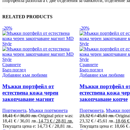
Портфейла разполага с две отделения за банкноти, отделение з
RELATED PRODUCTS
-20%
-20%
Сравнете
Сравнете
Бърз поглед
Бърз поглед
Добавяне към любими
Добавяне към любими
Мъжки портфейл от
Мъжки портфейл о
естествена кожа черен
естествена кожа че
закопчаване магнит
закопчаване копче
Портмонета
,
Мъжки портмонета
Портмонета
,
Мъжки пор
18,41
€
/ 36,01 лв.
Original price was:
23,32
€
/ 45,61 лв.
Origina
18,41 € / 36,01 лв..
14,73
€
/ 28,81 лв.
23,32 € / 45,61 лв..
18,66
€
Текущата цена е: 14,73 € / 28,81 лв..
Текущата цена е: 18,66 € /