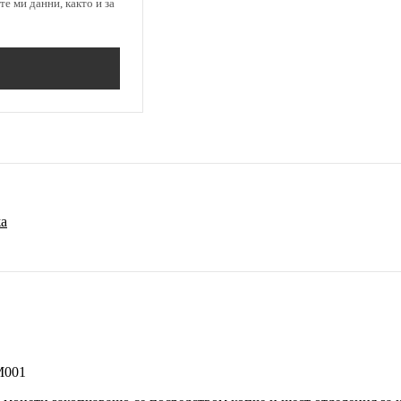
е ми данни, както и за
жа
M001