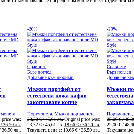
а монети закопчаващо се посредством копче и шест отделения за 
-20%
-20%
Сравнете
Сравнете
Бърз поглед
Бърз поглед
Добавяне към любими
Добавяне къ
т
Мъжки портфейл от
Мъжки по
рен
естествена кожа кафяв
естествен
закопчаване копче
закопчава
тмонета
Портмонета
,
Мъжки портмонета
Портмонета
,
l price was:
23,32
€
/ 45,61 лв.
Original price was:
25,00
€
/ 48,9
/ 36,50 лв.
23,32 € / 45,61 лв..
18,66
€
/ 36,50 лв.
25,00 € / 48,9
 36,50 лв..
Текущата цена е: 18,66 € / 36,50 лв..
Текущата цена