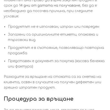
Клиентът има право да върне закупен продукт в
срок до
14 дни от датата на получаване
, без да е
необходимо да посочва причина, при следните
условия:
Продуктът не е използван, изпран или повреден
Запазени са оригиналните етикети, опаковка и
търговски вид
Продуктът е в състояние, позволяващо повторна
продажба
Представен е документ за покупка (касова бележка
или фактура)
Разходите за връщане на стоката са за сметка на
клиента, освен в случаите на получен дефектен или
грешно изпратен продукт.
Процедура за връщане