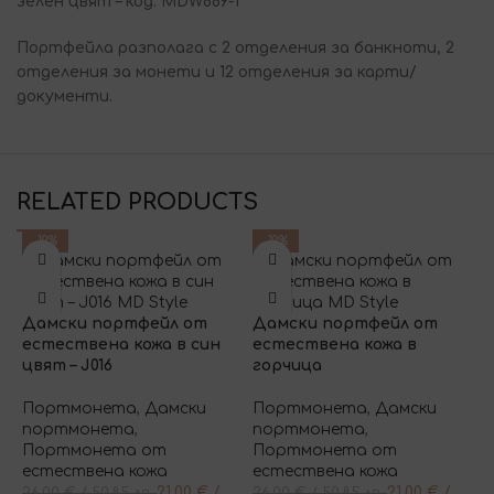
зелен цвят – код: MDW889-1
Портфейла разполага с 2 отделения за банкноти, 2
отделения за монети и 12 отделения за карти/
документи.
RELATED PRODUCTS
-19%
-19%
Дамски портфейл от
Дамски портфейл от
естествена кожа в син
естествена кожа в
цвят – J016
горчица
Портмонета
,
Дамски
Портмонета
,
Дамски
портмонета
,
портмонета
,
Портмонета от
Портмонета от
естествена кожа
естествена кожа
21,00
€
/
21,00
€
/
26,00
€
/ 50,85 лв.
26,00
€
/ 50,85 лв.