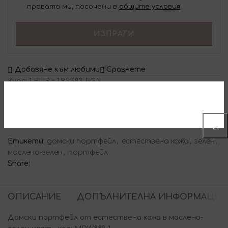
правата ми, посочени в
общите условия
ИЗПРАТИ
Добавяне към любими
Сравнете
Курс: 1 EUR = 1.95583 BGN
Код:
MDW889-1
Категории:
Дамски портмонета
,
Портмонета от
естествена кожа
Етикети:
дамски портфейл
,
естествена кожа
,
зелен
,
маслено-зелен
,
портфейл
Share:
ОПИСАНИЕ
ДОПЪЛНИТЕЛНА ИНФОРМАЦИЯ
Дамски портфейл от естествена кожа в маслено-