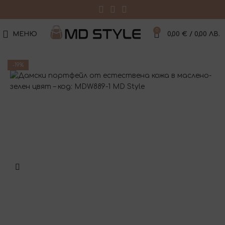
0
МЕНЮ
0,00
€
/ 0,00 ЛВ.
-19%