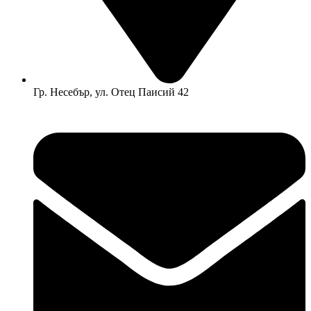
Гр. Несебър, ул. Отец Паисий 42