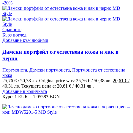
-20%
Сравнете
Бърз поглед
Добавяне към любими
Дамски портфейл от естествена кожа и лак в
черно
Портмонета
,
Дамски портмонета
,
Портмонета от естествена
кожа
25,76
€
/ 50,38 лв.
Original price was: 25,76 € / 50,38 лв..
20,61
€
/
40,31 лв.
Текущата цена е: 20,61 € / 40,31 лв..
Добавяне в количката
Курс: 1 EUR = 1.95583 BGN
MD Style е вашата врата към света на модата и стилните
аксесоари. Ние вярваме, че всяка чанта, раница или сак е
повече от просто аксесоар - те са израз на вашата