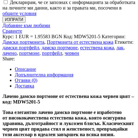
Декларирам, че се запознах с информацията за обработката
на личните ми данни, както и за правата ми, посочени в
общите условия
ИЗПРАТИ
Добавяне към любими
Сравнете
Курс: 1 EUR = 1.95583 BGN
Код:
MDW5201-5
Категории:
Дамски портмонета
,
Портмонета от естествена кожа
Етикети:
дамски портфейл
,
дамско портмоне
,
естествена кожа
,
лак
,
лачено
,
портмоне
,
портфейл
,
червен
Share:
Описание
Допълнителна информация
Отзиви (0)
Доставка
Лачено дамско портмоне от естествена кожа червен цвят –
код: MDW5201-5
Това
елегантно лачено дамско портмоне
е изработено
от
висококачествена естествена кожа
, която осигурява
здравина, дълготрайност и луксозен блясък.
Класическият
червен цвят
придава стил и женственост, превръщайки
този аксесоар в идеален завършек на всяка визия.