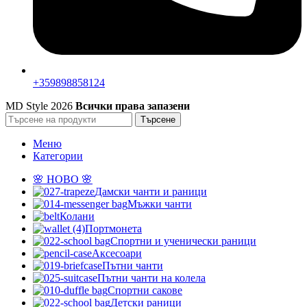
+359898858124
MD Style
2026
Всички права запазени
Търсене
Меню
Категории
🌸 НОВО 🌸
Дамски чанти и раници
Мъжки чанти
Колани
Портмонета
Спортни и ученически раници
Аксесоари
Пътни чанти
Пътни чанти на колела
Спортни сакове
Детски рaници