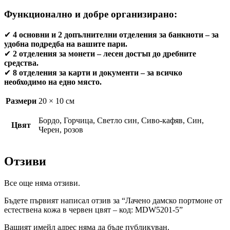
Функционално и добре организирано:
✔
4 основни и 2 допълнителни отделения за банкноти
– за
удобна подредба на вашите пари.
✔
2 отделения за монети
– лесен достъп до дребните
средства.
✔
8 отделения за карти и документи
– за всичко
необходимо на едно място.
Размери
20 × 10 см
Бордо, Горчица, Светло син, Сиво-кафяв, Син,
Цвят
Черен, розов
Отзиви
Все още няма отзиви.
Бъдете първият написал отзив за “Лачено дамско портмоне от
естествена кожа в червен цвят – код: MDW5201-5”
Вашият имейл адрес няма да бъде публикуван.