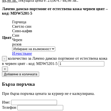
44,98 лв.
Текущата цена е: 23,00 € / 44,98 лв..
Лачено дамско портмоне от естествена кожа червен цвят –
код: MDW5201-5
Горчица
Светло син
Сиво-кафяв
Син
Цвят
Черен
розов
Изчистване
количество за Лачено дамско портмоне от естествена кожа
в червен цвят - код: MDW5201-5
Добавяне в количката
Бърза поръчка
При бърза поръчка цената за куриер не е калкулирана.
Име:
Телефон