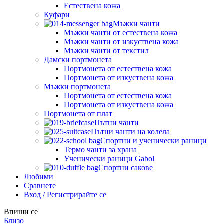
Естествена кожа
Куфари
Мъжки чанти
Мъжки чанти от естествена кожа
Мъжки чанти от изкуствена кожа
Мъжки чанти от текстил
Дамски портмонета
Портмонета от естествена кожа
Портмонета от изкуствена кожа
Мъжки портмонета
Портмонета от естествена кожа
Портмонета от изкуствена кожа
Портмонета от плат
Пътни чанти
Пътни чанти на колела
Спортни и ученически раници
Термо чанти за храна
Ученически раници Gabol
Спортни сакове
Любими
Сравнете
Вход / Регистрирайте се
Впиши се
Близо