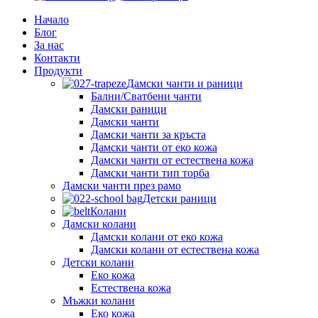
Начало
Блог
За нас
Контакти
Продукти
Дамски чанти и раници
Бални/Сватбени чанти
Дамски раници
Дамски чанти
Дамски чанти за кръста
Дамски чанти от еко кожа
Дамски чанти от естествена кожа
Дамски чанти тип торба
Дамски чанти през рамо
Детски рaници
Колани
Дамски колани
Дамски колани от еко кожа
Дамски колани от естествена кожа
Детски колани
Еко кожа
Естествена кожа
Мъжки колани
Еко кожа