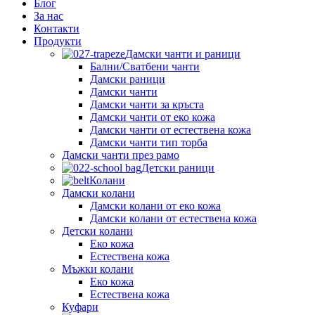
Блог
За нас
Контакти
Продукти
Дамски чанти и раници
Бални/Сватбени чанти
Дамски раници
Дамски чанти
Дамски чанти за кръста
Дамски чанти от еко кожа
Дамски чанти от естествена кожа
Дамски чанти тип торба
Дамски чанти през рамо
Детски рaници
Колани
Дамски колани
Дамски колани от еко кожа
Дамски колани от естествена кожа
Детски колани
Еко кожа
Естествена кожа
Мъжки колани
Еко кожа
Естествена кожа
Куфари