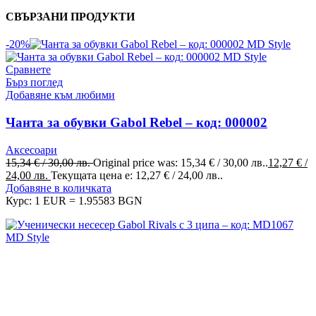
СВЪРЗАНИ ПРОДУКТИ
-20%
Сравнете
Бърз поглед
Добавяне към любими
Чанта за обувки Gabol Rebel – код: 000002
Аксесоари
15,34
€
/ 30,00 лв.
Original price was: 15,34 € / 30,00 лв..
12,27
€
/
24,00 лв.
Текущата цена е: 12,27 € / 24,00 лв..
Добавяне в количката
Курс: 1 EUR = 1.95583 BGN
MD Style е вашата врата към света на модата и стилните
аксесоари. Ние вярваме, че всяка чанта, раница или сак е
повече от просто аксесоар - те са израз на вашата
индивидуалност и стил.