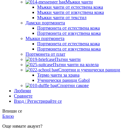
Мъжки чанти
Мъжки чанти от естествена кожа
Мъжки чанти от изкуствена кожа
Мъжки чанти от текстил
Дамски портмонета
Портмонета от естествена кожа
Портмонета от изкуствена кожа
Мъжки портмонета
Портмонета от естествена кожа
Портмонета от изкуствена кожа
Портмонета от плат
Пътни чанти
Пътни чанти на колела
Спортни и ученически раници
Термо чанти за храна
Ученически раници Gabol
Спортни сакове
Любими
Сравнете
Вход / Регистрирайте се
Впиши се
Близо
Още нямате акаунт?