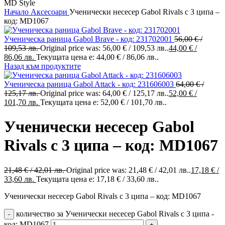
Начало
Аксесоари
Ученически несесер Gabol Rivals с 3 ципа –
код: MD1067
Ученическа раница Gabol Brave - код: 231702001
56,00
€
/
109,53 лв.
Original price was: 56,00 € / 109,53 лв..
44,00
€
/
86,06 лв.
Текущата цена е: 44,00 € / 86,06 лв..
Назад към продуктите
Ученическа раница Gabol Attack - код: 231606003
64,00
€
/
125,17 лв.
Original price was: 64,00 € / 125,17 лв..
52,00
€
/
101,70 лв.
Текущата цена е: 52,00 € / 101,70 лв..
Ученически несесер Gabol
Rivals с 3 ципа – код: MD1067
21,48
€
/ 42,01 лв.
Original price was: 21,48 € / 42,01 лв..
17,18
€
/
33,60 лв.
Текущата цена е: 17,18 € / 33,60 лв..
Ученически несесер Gabol Rivals с 3 ципа – код: MD1067
количество за Ученически несесер Gabol Rivals с 3 ципа -
код: MD1067