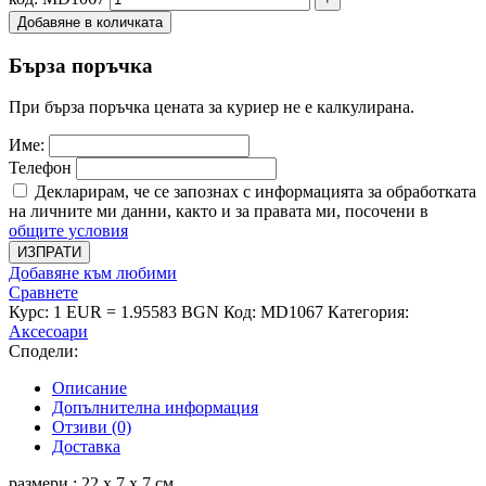
Добавяне в количката
Бърза поръчка
При бърза поръчка цената за куриер не е калкулирана.
Име:
Телефон
Декларирам, че се запознах с информацията за обработката
на личните ми данни, както и за правата ми, посочени в
общите условия
ИЗПРАТИ
Добавяне към любими
Сравнете
Курс: 1 EUR = 1.95583 BGN
Код:
MD1067
Категория:
Аксесоари
Сподели:
Описание
Допълнителна информация
Отзиви (0)
Доставка
размери : 22 х 7 х 7 см.