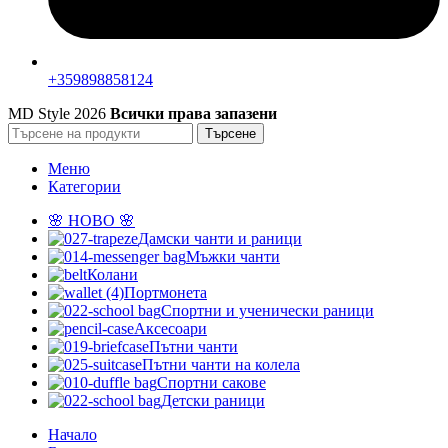
+359898858124
MD Style
2026
Всички права запазени
Търсене
Меню
Категории
🌸 НОВО 🌸
Дамски чанти и раници
Мъжки чанти
Колани
Портмонета
Спортни и ученически раници
Аксесоари
Пътни чанти
Пътни чанти на колела
Спортни сакове
Детски рaници
Начало