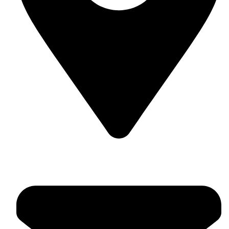
Гр. Несебър, ул. Отец Паисий 42