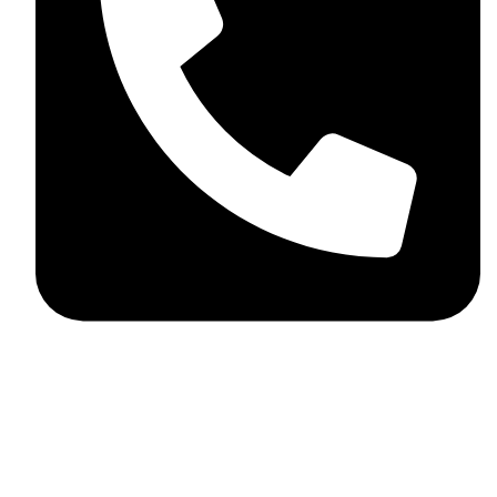
+359898858124
MD Style
2026
Всички права запазени