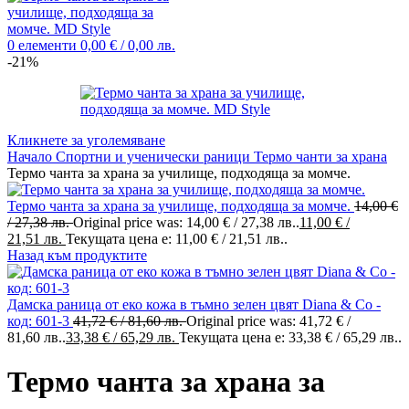
0
елементи
0,00
€
/ 0,00 лв.
-21%
Кликнете за уголемяване
Начало
Спортни и ученически раници
Термо чанти за храна
Термо чанта за храна за училище, подходяща за момче.
Термо чанта за храна за училище, подходяща за момче.
14,00
€
/ 27,38 лв.
Original price was: 14,00 € / 27,38 лв..
11,00
€
/
21,51 лв.
Текущата цена е: 11,00 € / 21,51 лв..
Назад към продуктите
Дамска раница от еко кожа в тъмно зелен цвят Diana & Co -
код: 601-3
41,72
€
/ 81,60 лв.
Original price was: 41,72 € /
81,60 лв..
33,38
€
/ 65,29 лв.
Текущата цена е: 33,38 € / 65,29 лв..
Термо чанта за храна за