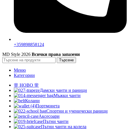
+359898858124
MD Style
2026
Всички права запазени
Търсене
Меню
Категории
🌸 НОВО 🌸
Дамски чанти и раници
Мъжки чанти
Колани
Портмонета
Спортни и ученически раници
Аксесоари
Пътни чанти
Пътни чанти на колела