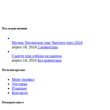
MD Style е вашата врата към света на модата и стилните
аксесоари. Ние вярваме, че всяка чанта, раница или сак е
повече от просто аксесоар - те са израз на вашата
индивидуалност и стил.
Последни новини
Модни Тенденции при Чантите през 2024
април 18, 2024
2 коментара
Съвети при избора на раница
април 14, 2024
Без коментари
Полезни връзки
Моят профил
Доставка
Плащане
Контакти
Поверителност