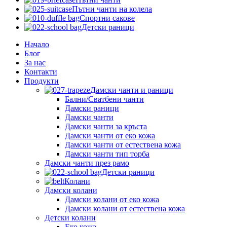
Пътни чанти на колела
Спортни сакове
Детски рaници
Начало
Блог
За нас
Контакти
Продукти
Дамски чанти и раници
Бални/Сватбени чанти
Дамски раници
Дамски чанти
Дамски чанти за кръста
Дамски чанти от еко кожа
Дамски чанти от естествена кожа
Дамски чанти тип торба
Дамски чанти през рамо
Детски рaници
Колани
Дамски колани
Дамски колани от еко кожа
Дамски колани от естествена кожа
Детски колани
Еко кожа