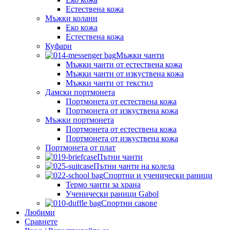
Естествена кожа
Мъжки колани
Еко кожа
Естествена кожа
Куфари
Мъжки чанти
Мъжки чанти от естествена кожа
Мъжки чанти от изкуствена кожа
Мъжки чанти от текстил
Дамски портмонета
Портмонета от естествена кожа
Портмонета от изкуствена кожа
Мъжки портмонета
Портмонета от естествена кожа
Портмонета от изкуствена кожа
Портмонета от плат
Пътни чанти
Пътни чанти на колела
Спортни и ученически раници
Термо чанти за храна
Ученически раници Gabol
Спортни сакове
Любими
Сравнете