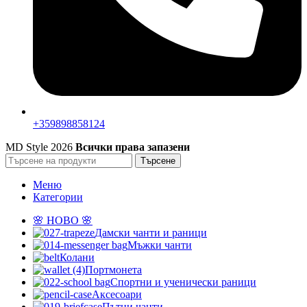
+359898858124
MD Style
2026
Всички права запазени
Търсене
Меню
Категории
🌸 НОВО 🌸
Дамски чанти и раници
Мъжки чанти
Колани
Портмонета
Спортни и ученически раници
Аксесоари
Пътни чанти