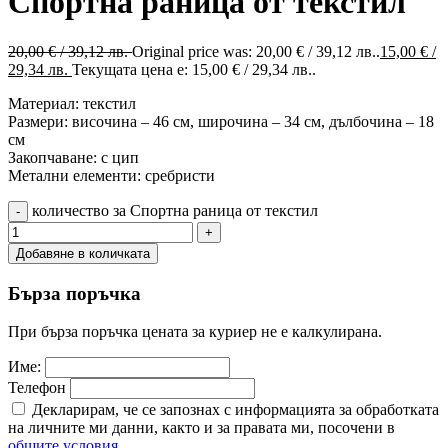
Спортна раница от текстил
20,00
€
/ 39,12 лв.
Original price was: 20,00 € / 39,12 лв..
15,00
€
/
29,34 лв.
Текущата цена е: 15,00 € / 29,34 лв..
Материал: текстил
Размери: височина – 46 см, широчина – 34 см, дълбочина – 18
см
Закопчаване: с цип
Метални елементи: сребристи
количество за Спортна раница от текстил
Добавяне в количката
Бърза поръчка
При бърза поръчка цената за куриер не е калкулирана.
Име:
Телефон
Декларирам, че се запознах с информацията за обработката
на личните ми данни, както и за правата ми, посочени в
общите условия