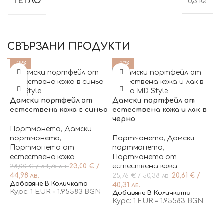
ТЕГЛО
0,3 кг
СВЪРЗАНИ ПРОДУКТИ
-18%
-20%
Дамски портфейл от
Дамски портфейл от
естествена кожа в синьо
естествена кожа и лак в
черно
Портмонета
,
Дамски
портмонета
,
Портмонета
,
Дамски
Портмонета от
портмонета
,
естествена кожа
Портмонета от
23,00
€
/
естествена кожа
28,00
€
/ 54,76 лв.
44,98 лв.
20,61
€
/
25,76
€
/ 50,38 лв.
Добавяне В Количката
40,31 лв.
Курс: 1 EUR = 1.95583 BGN
Добавяне В Количката
Курс: 1 EUR = 1.95583 BGN
Д
е