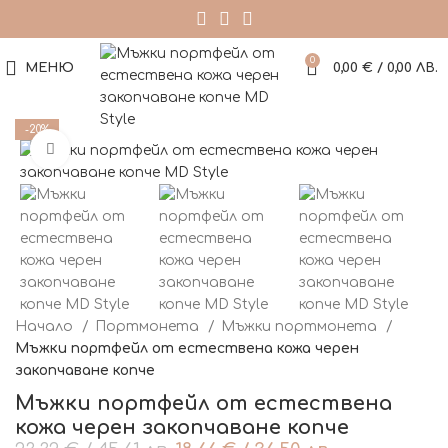
0
МЕНЮ
0,00
€
/ 0,00 ЛВ.
-20%
Кликнете за уголемяване
Начало
Портмонета
Мъжки портмонета
Мъжки портфейл от естествена кожа черен
закопчаване копче
Мъжки портфейл от естествена
кожа черен закопчаване копче