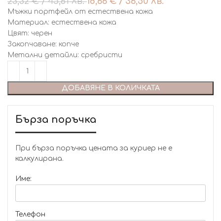
23,32
€
/ 45,61 лв.
18,66
€
/ 36,50 лв.
Мъжки портфейл от естествена кожа
Материал: естествена кожа
Цвят: черен
Закопчаване: копче
Метални детайли: сребристи
ДОБАВЯНЕ В КОЛИЧКАТА
Бърза поръчка
При бърза поръчка цената за куриер не е
калкулирана.
Име:
Телефон