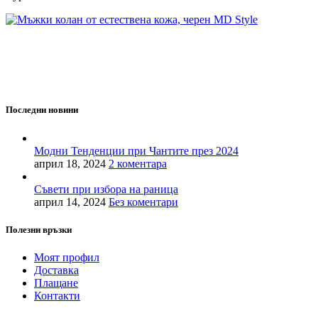
MD Style е вашата врата към света на модата и стилните
аксесоари. Ние вярваме, че всяка чанта, раница или сак е
повече от просто аксесоар - те са израз на вашата
индивидуалност и стил.
Последни новини
Модни Тенденции при Чантите през 2024
април 18, 2024
2 коментара
Съвети при избора на раница
април 14, 2024
Без коментари
Полезни връзки
Моят профил
Доставка
Плащане
Контакти