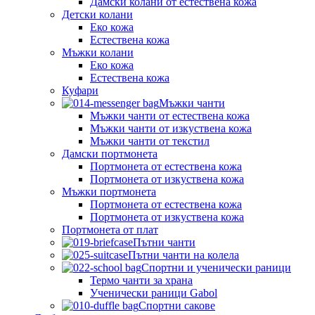
Дамски колани от естествена кожа
Детски колани
Еко кожа
Естествена кожа
Мъжки колани
Еко кожа
Естествена кожа
Куфари
Мъжки чанти
Мъжки чанти от естествена кожа
Мъжки чанти от изкуствена кожа
Мъжки чанти от текстил
Дамски портмонета
Портмонета от естествена кожа
Портмонета от изкуствена кожа
Мъжки портмонета
Портмонета от естествена кожа
Портмонета от изкуствена кожа
Портмонета от плат
Пътни чанти
Пътни чанти на колела
Спортни и ученически раници
Термо чанти за храна
Ученически раници Gabol
Спортни сакове