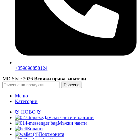
+359898858124
MD Style
2026
Всички права запазени
Търсене
Меню
Категории
🌸 НОВО 🌸
Дамски чанти и раници
Мъжки чанти
Колани
Портмонета