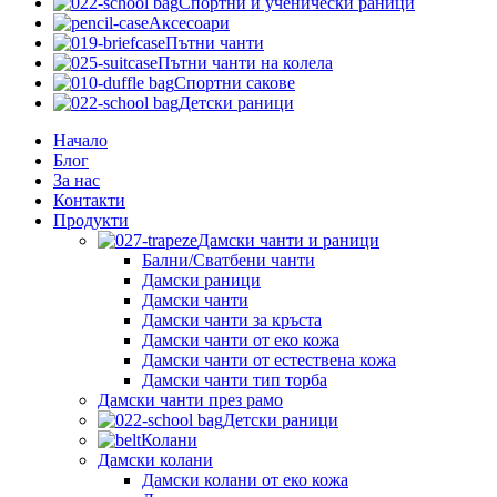
Спортни и ученически раници
Аксесоари
Пътни чанти
Пътни чанти на колела
Спортни сакове
Детски рaници
Начало
Блог
За нас
Контакти
Продукти
Дамски чанти и раници
Бални/Сватбени чанти
Дамски раници
Дамски чанти
Дамски чанти за кръста
Дамски чанти от еко кожа
Дамски чанти от естествена кожа
Дамски чанти тип торба
Дамски чанти през рамо
Детски рaници
Колани
Дамски колани
Дамски колани от еко кожа