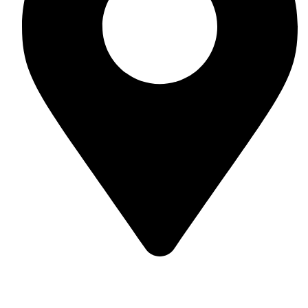
Гр. Несебър, ул. Отец Паисий 42