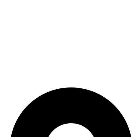
Контакти
Поверителност
Политика за поверителност
Политика за бисквитки
Общи условия
Онлайн решаване на спорове
Политика за връщане