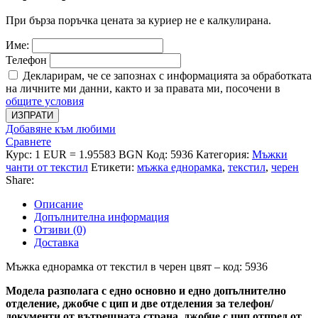
При бърза поръчка цената за куриер не е калкулирана.
Име:
Телефон
Декларирам, че се запознах с информацията за обработката
на личните ми данни, както и за правата ми, посочени в
общите условия
ИЗПРАТИ
Добавяне към любими
Сравнете
Курс: 1 EUR = 1.95583 BGN
Код:
5936
Категория:
Мъжки
чанти от текстил
Етикети:
мъжка еднорамка
,
текстил
,
черен
Share:
Описание
Допълнителна информация
Отзиви (0)
Доставка
Мъжка еднорамка от текстил в черен цвят – код: 5936
Модела разполага с едно основно и едно допълнително
отделение, джобче с цип и две отделения за телефон/
документи от вътрешната страна, джобче с цип отпред от