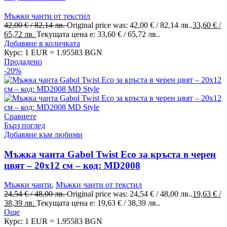
Мъжки чанти от текстил
42,00
€
/ 82,14 лв.
Original price was: 42,00 € / 82,14 лв..
33,60
€
/
65,72 лв.
Текущата цена е: 33,60 € / 65,72 лв..
Добавяне в количката
Курс: 1 EUR = 1.95583 BGN
Продадено
-20%
Сравнете
Бърз поглед
Добавяне към любими
Мъжка чанта Gabol Twist Eco за кръста в черен
цвят – 20х12 см – код: MD2008
Мъжки чанти
,
Мъжки чанти от текстил
24,54
€
/ 48,00 лв.
Original price was: 24,54 € / 48,00 лв..
19,63
€
/
38,39 лв.
Текущата цена е: 19,63 € / 38,39 лв..
Още
Курс: 1 EUR = 1.95583 BGN