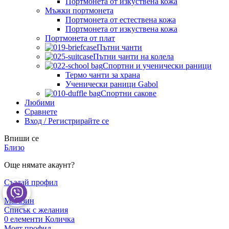
Портмонета от изкуствена кожа
Мъжки портмонета
Портмонета от естествена кожа
Портмонета от изкуствена кожа
Портмонета от плат
Пътни чанти
Пътни чанти на колела
Спортни и ученически раници
Термо чанти за храна
Ученически раници Gabol
Спортни сакове
Любими
Сравнете
Вход / Регистрирайте се
Впиши се
Близо
Още нямате акаунт?
Създай профил
Магазин
Списък с желания
0
елементи
Количка
Моят профил