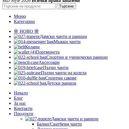
MD Style
2026
Всички права запазени
Търсене
Меню
Категории
🌸 НОВО 🌸
Дамски чанти и раници
Мъжки чанти
Колани
Портмонета
Спортни и ученически раници
Аксесоари
Пътни чанти
Пътни чанти на колела
Спортни сакове
Детски рaници
Начало
Блог
За нас
Контакти
Продукти
Дамски чанти и раници
Бални/Сватбени чанти