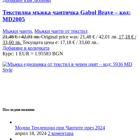
Добавяне към любими
Текстилна мъжка чантичка Gabol Brave – код:
MD2005
Мъжки чанти
,
Мъжки чанти от текстил
21,48
€
/ 42,01 лв.
Original price was: 21,48 € / 42,01 лв..
17,18
€
/
33,60 лв.
Текущата цена е: 17,18 € / 33,60 лв..
Добавяне в количката
Курс: 1 EUR = 1.95583 BGN
MD Style е вашата врата към света на модата и стилните
аксесоари. Ние вярваме, че всяка чанта, раница или сак е
повече от просто аксесоар - те са израз на вашата
индивидуалност и стил.
Последни новини
Модни Тенденции при Чантите през 2024
април 18, 2024
2 коментара