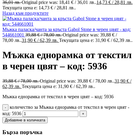
36,01 лв.
Original price was: 18,41 € / 36,01 лв..
14,73
€
/ 28,81 лв.
Текущата цена е: 14,73 € / 28,81 лв..
Назад към продуктите
Мъжка паласка/чанта за кръста Gabol Stone в черен цвят - код:
544661001
39,88
€
/ 78,00 лв.
Original price was: 39,88 € /
78,00 лв..
31,90
€
/ 62,39 лв.
Текущата цена е: 31,90 € / 62,39 лв..
Мъжка еднорамка от текстил
в черен цвят – код: 5936
39,88
€
/ 78,00 лв.
Original price was: 39,88 € / 78,00 лв..
31,90
€
/
62,39 лв.
Текущата цена е: 31,90 € / 62,39 лв..
Мъжка еднорамка от текстил в черен цвят – код: 5936
количество за Мъжка еднорамка от текстил в черен цвят -
код: 5936
Добавяне в количката
Бърза поръчка