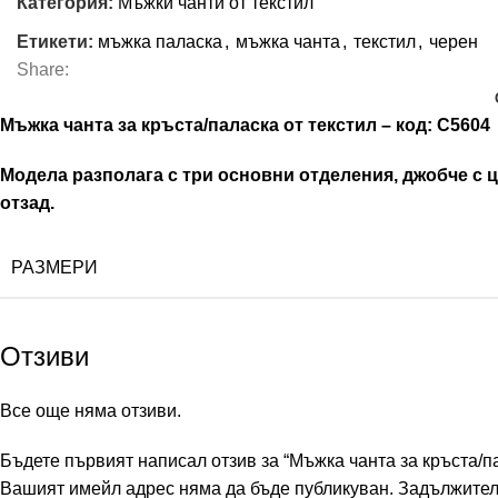
Категория:
Мъжки чанти от текстил
Етикети:
мъжка паласка
,
мъжка чанта
,
текстил
,
черен
Share:
Мъжка чанта за кръста/паласка от текстил – код: C5604
Модела разполага с три основни отделения, джобче с ц
отзад.
РАЗМЕРИ
Отзиви
Все още няма отзиви.
Бъдете първият написал отзив за “Мъжка чанта за кръста/па
Вашият имейл адрес няма да бъде публикуван.
Задължител