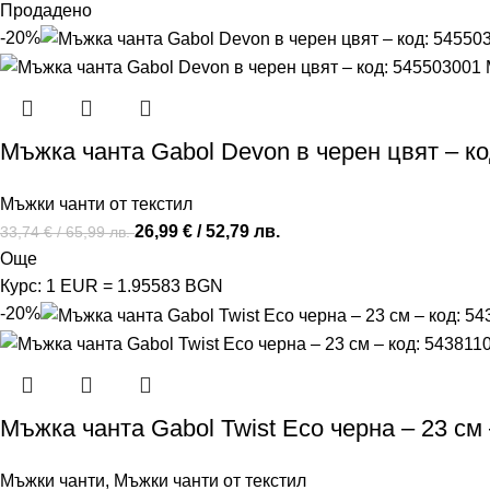
Продадено
-20%
Мъжка чанта Gabol Devon в черен цвят – к
Мъжки чанти от текстил
26,99
€
/ 52,79 лв.
33,74
€
/ 65,99 лв.
Още
Курс: 1 EUR = 1.95583 BGN
-20%
Мъжка чанта Gabol Twist Eco черна – 23 см 
Мъжки чанти
,
Мъжки чанти от текстил