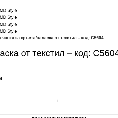
 чанта за кръста/паласка от текстил – код: C5604
аска от текстил – код: C560
4