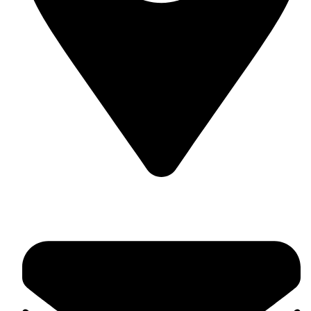
Гр. Несебър, ул. Отец Паисий 42