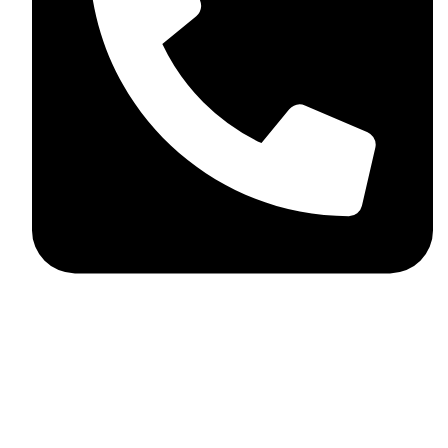
+359898858124
MD Style
2026
Всички права запазени