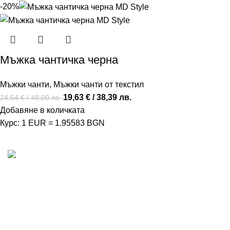
-20%
Мъжка чантичка черна
Мъжки чанти
,
Мъжки чанти от текстил
19,63
€
/ 38,39 лв.
24,54
€
/ 48,00 лв.
Добавяне в количката
Курс: 1 EUR = 1.95583 BGN
MD Style е вашата врата към света на модата и
стилните аксесоари. Ние вярваме, че всяка чанта,
раница или сак е повече от просто аксесоар - те са
израз на вашата индивидуалност и стил.