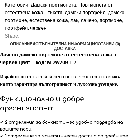
Категории:
Дамски портмонета
,
Портмонета от
естествена кожа
Етикети:
дамски портфейл
,
дамско
портмоне
,
естествена кожа
,
лак
,
лачено
,
портмоне
,
портфейл
,
червен
Share:
ОПИСАНИЕ
ДОПЪЛНИТЕЛНА ИНФОРМАЦИЯ
ОТЗИВИ (0)
ДОСТАВКА
Лачено дамско портмоне от естествена кожа в
червен цвят – код: MDW209-1-7
Изработено от
,
висококачествена естествена кожа
която гарантира дълготрайност и луксозно усещане.
Функционално и добре
организирано:
✔
2 отделения за банкноти
– за удобна подредба на
вашите пари.
✔
1 отделение за монети
– лесен достъп до дребните