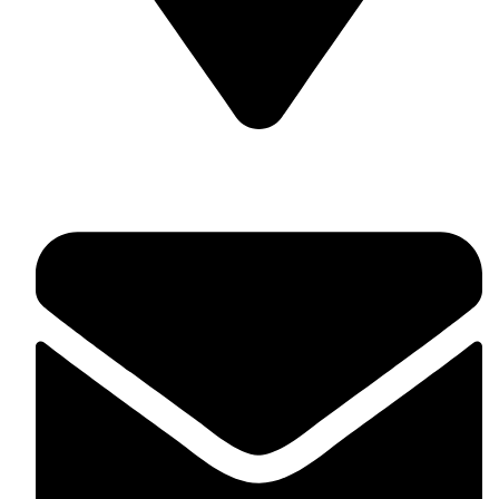
Гр. Несебър, ул. Отец Паисий 42