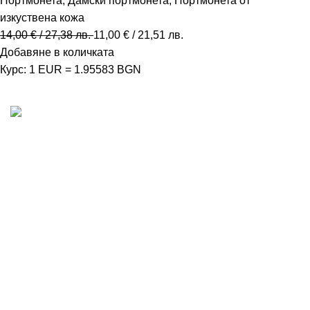
Портмонета
,
Дамски портмонета
,
Портмонета от
изкуствена кожа
14,00
€
/ 27,38 лв.
11,00
€
/ 21,51 лв.
Добавяне в количката
Курс: 1 EUR = 1.95583 BGN
MD Style е вашата врата към света на модата и
стилните аксесоари. Ние вярваме, че всяка чанта,
раница или сак е повече от просто аксесоар - те са
израз на вашата индивидуалност и стил.
Последни новини
Модни Тенденции при Чантите през 2024
април 18, 2024
2 коментара
Съвети при избора на раница