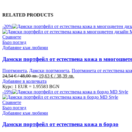
RELATED PRODUCTS
-20%
Сравнете
Бърз поглед
Добавяне към любими
Дамски портфейл от естествена кожа в многоцвет
Портмонета
,
Дамски портмонета
,
Портмонета от естествена ко
Original
Текущата
24,54
€
/ 48,00 лв.
19,63
€
/ 38,39 лв.
price
цена
Добавяне в количката
was:
е:
Курс: 1 EUR = 1.95583 BGN
24,54 €
19,63 €
-19%
/
/
48,00 лв..
38,39 лв..
Сравнете
Бърз поглед
Добавяне към любими
Дамски портфейл от естествена кожа в бордо