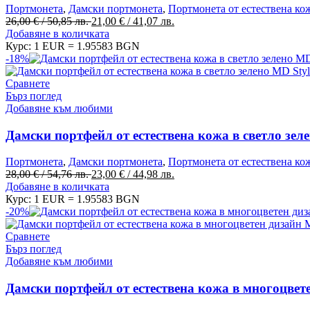
Портмонета
,
Дамски портмонета
,
Портмонета от естествена ко
Original
Текущата
26,00
€
/ 50,85 лв.
21,00
€
/ 41,07 лв.
price
цена
Добавяне в количката
was:
е:
Курс: 1 EUR = 1.95583 BGN
26,00 €
21,00 €
-18%
/
/
50,85 лв..
41,07 лв..
Сравнете
Бърз поглед
Добавяне към любими
Дамски портфейл от естествена кожа в светло зел
Портмонета
,
Дамски портмонета
,
Портмонета от естествена ко
Original
Текущата
28,00
€
/ 54,76 лв.
23,00
€
/ 44,98 лв.
price
цена
Добавяне в количката
was:
е:
Курс: 1 EUR = 1.95583 BGN
28,00 €
23,00 €
-20%
/
/
54,76 лв..
44,98 лв..
Сравнете
Бърз поглед
Добавяне към любими
Дамски портфейл от естествена кожа в многоцвет