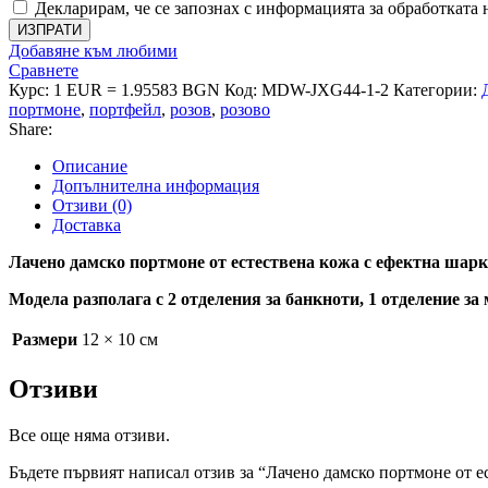
шарка
Декларирам, че се запознах с информацията за обработката 
в
ИЗПРАТИ
розов
Добавяне към любими
цвят
Сравнете
-
Курс: 1 EUR = 1.95583 BGN
Код:
MDW-JXG44-1-2
Категории:
код
портмоне
,
портфейл
,
розов
,
розово
-
Share:
MDW-
JXG44-
Описание
1-
Допълнителна информация
2
Отзиви (0)
Доставка
Лачено дамско портмоне от естествена кожа с ефектна шарк
Модела разполага с 2 отделения за банкноти, 1 отделение з
Размери
12 × 10 см
Отзиви
Все още няма отзиви.
Бъдете първият написал отзив за “Лачено дамско портмоне от е