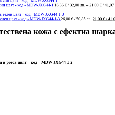
 син цвят - код - MDW-JXG44-1
16,36
€
/ 32,00 лв.
–
21,00
€
/ 41,07
Original
 зелен цвят - код - MDW-JXG44-1-3
26,00
€
/ 50,85 лв.
21,00
€
/ 41,
price
was:
тествена кожа с ефектна шарка
26,00 €
/
50,85 лв..
а в розов цвят – код – MDW-JXG44-1-2