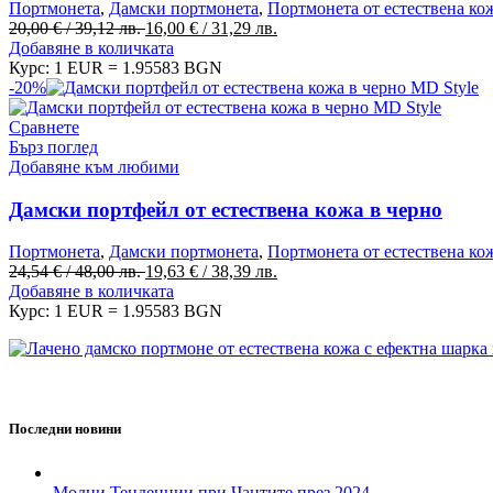
Портмонета
,
Дамски портмонета
,
Портмонета от естествена ко
Original
Текущата
20,00
€
/ 39,12 лв.
16,00
€
/ 31,29 лв.
price
цена
Добавяне в количката
was:
е:
Курс: 1 EUR = 1.95583 BGN
20,00 €
16,00 €
-20%
/
/
39,12 лв..
31,29 лв..
Сравнете
Бърз поглед
Добавяне към любими
Дамски портфейл от естествена кожа в черно
Портмонета
,
Дамски портмонета
,
Портмонета от естествена ко
Original
Текущата
24,54
€
/ 48,00 лв.
19,63
€
/ 38,39 лв.
price
цена
Добавяне в количката
was:
е:
Курс: 1 EUR = 1.95583 BGN
24,54 €
19,63 €
/
/
48,00 лв..
38,39 лв..
MD Style е вашата врата към света на модата и стилните аксесоа
Последни новини
Модни Тенденции при Чантите през 2024