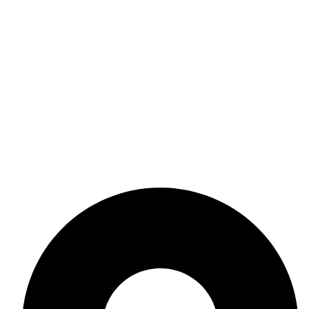
Контакти
Поверителност
Политика за поверителност
Политика за бисквитки
Общи условия
Онлайн решаване на спорове
Политика за връщане