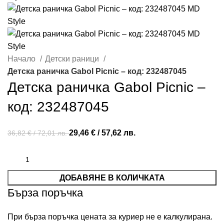
Начало
Детски рaници
Детска раничка Gabol Picnic – код: 232487045
Детска раничка Gabol Picnic –
код: 232487045
29,46
€
/ 57,62 лв.
36,82
€
/ 72,01 лв.
ДОБАВЯНЕ В КОЛИЧКАТА
Бърза поръчка
При бърза поръчка цената за куриер не е калкулирана.