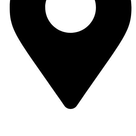
Гр. Несебър, ул. Отец Паисий 42