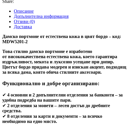
Share:
Описание
Допълнителна информация
Отзиви (0)
Доставка
Дамско портмоне от естествена кожа в цвят бордо – код:
MDW5201-2
Това стилно дамско портмоне е изработено
от
висококачествена естествена кожа
, което гарантира
издръжливост, мекота и луксозно усещане при допир.
Цветът бордо
придава модерен и изискан акцент, подходящ
за всяка дама, която обича стилните аксесоари.
Функционално и добре организирано:
✔
4 основни и 2 допълнителни отделения за банкноти
– за
удобна подредба на вашите пари.
✔
2 отделения за монети
– лесен достъп до дребните
средства.
✔
8 отделения за карти и документи
– за всичко
необходимо на едно място.