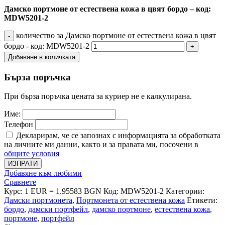
Дамско портмоне от естествена кожа в цвят бордо – код:
MDW5201-2
количество за Дамско портмоне от естествена кожа в цвят
бордо - код: MDW5201-2
Добавяне в количката
Бърза поръчка
При бърза поръчка цената за куриер не е калкулирана.
Име:
Телефон
Декларирам, че се запознах с информацията за обработката
на личните ми данни, както и за правата ми, посочени в
общите условия
ИЗПРАТИ
Добавяне към любими
Сравнете
Курс: 1 EUR = 1.95583 BGN
Код:
MDW5201-2
Категории:
Дамски портмонета
,
Портмонета от естествена кожа
Етикети:
бордо
,
дамски портфейл
,
дамско портмоне
,
естествена кожа
,
портмоне
,
портфейл