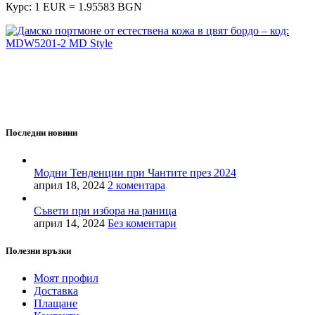
Курс: 1 EUR = 1.95583 BGN
MD Style е вашата врата към света на модата и стилните
аксесоари. Ние вярваме, че всяка чанта, раница или сак е
повече от просто аксесоар - те са израз на вашата
индивидуалност и стил.
Последни новини
Модни Тенденции при Чантите през 2024
април 18, 2024
2 коментара
Съвети при избора на раница
април 14, 2024
Без коментари
Полезни връзки
Моят профил
Доставка
Плащане