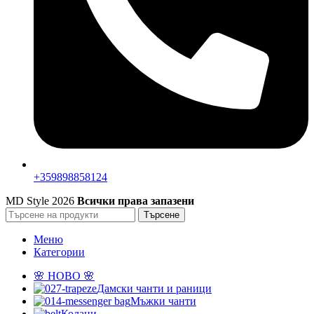
+359898858124
MD Style
2026
Всички права запазени
Търсене
Меню
Категории
🌸 НОВО 🌸
Дамски чанти и раници
Мъжки чанти
Колани