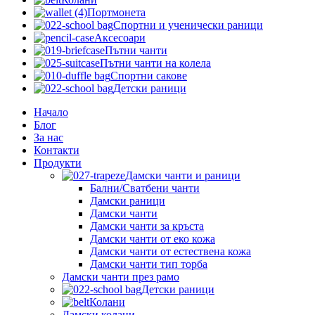
Портмонета
Спортни и ученически раници
Аксесоари
Пътни чанти
Пътни чанти на колела
Спортни сакове
Детски рaници
Начало
Блог
За нас
Контакти
Продукти
Дамски чанти и раници
Бални/Сватбени чанти
Дамски раници
Дамски чанти
Дамски чанти за кръста
Дамски чанти от еко кожа
Дамски чанти от естествена кожа
Дамски чанти тип торба
Дамски чанти през рамо
Детски рaници
Колани
Дамски колани