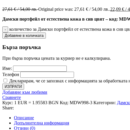
27,61
€
/ 54,00 лв.
Original price was: 27,61 € / 54,00 лв..
22,09
€
/ 
Дамски портфейл от естествена кожа в сив цвят – код: MD
количество за Дамски портфейл от естествена кожа в сив ц
Добавяне в количката
Бърза поръчка
При бърза поръчка цената за куриер не е калкулирана.
Име:
Телефон
Декларирам, че се запознах с информацията за обработката 
ИЗПРАТИ
Добавяне към любими
Сравнете
Курс: 1 EUR = 1.95583 BGN
Код:
MDW998-3
Категории:
Дамск
Share:
Описание
Допълнителна информация
Отзиви (0)