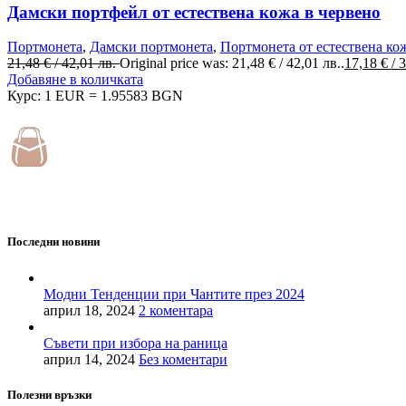
Дамски портфейл от естествена кожа в червено
Портмонета
,
Дамски портмонета
,
Портмонета от естествена ко
21,48
€
/ 42,01 лв.
Original price was: 21,48 € / 42,01 лв..
17,18
€
/ 
Добавяне в количката
Курс: 1 EUR = 1.95583 BGN
MD Style е вашата врата към света на модата и стилните аксесоа
Последни новини
Модни Тенденции при Чантите през 2024
април 18, 2024
2 коментара
Съвети при избора на раница
април 14, 2024
Без коментари
Полезни връзки