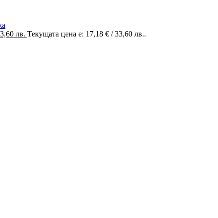
жа
33,60 лв.
Текущата цена е: 17,18 € / 33,60 лв..
ри. Ние вярваме, че всяка чанта, раница или сак е повече от прос