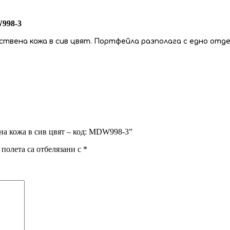
W998-3
твена кожа в сив цвят. Портфейла разполага с едно отд
ена кожа в сив цвят – код: MDW998-3”
полета са отбелязани с
*