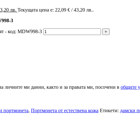
43,20 лв.
Текущата цена е: 22,09 € / 43,20 лв..
W998-3
вят - код: MDW998-3
на личните ми данни, както и за правата ми, посочени в
общите 
и портмонета
,
Портмонета от естествена кожа
Етикети:
дамски п