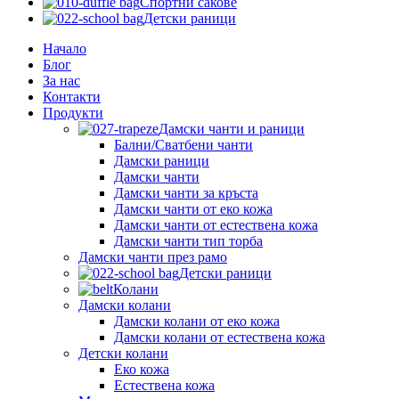
Спортни сакове
Детски рaници
Начало
Блог
За нас
Контакти
Продукти
Дамски чанти и раници
Бални/Сватбени чанти
Дамски раници
Дамски чанти
Дамски чанти за кръста
Дамски чанти от еко кожа
Дамски чанти от естествена кожа
Дамски чанти тип торба
Дамски чанти през рамо
Детски рaници
Колани
Дамски колани
Дамски колани от еко кожа
Дамски колани от естествена кожа
Детски колани
Еко кожа
Естествена кожа