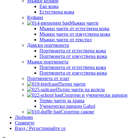
Мъжки колани
Еко кожа
Естествена кожа
Куфари
Мъжки чанти
Мъжки чанти от естествена кожа
Мъжки чанти от изкуствена кожа
Мъжки чанти от текстил
Дамски портмонета
Портмонета от естествена кожа
Портмонета от изкуствена кожа
Мъжки портмонета
Портмонета от естествена кожа
Портмонета от изкуствена кожа
Портмонета от плат
Пътни чанти
Пътни чанти на колела
Спортни и ученически раници
Термо чанти за храна
Ученически раници Gabol
Спортни сакове
Любими
Сравнете
Вход / Регистрирайте се