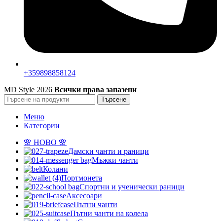
+359898858124
MD Style
2026
Всички права запазени
Търсене
Меню
Категории
🌸 НОВО 🌸
Дамски чанти и раници
Мъжки чанти
Колани
Портмонета
Спортни и ученически раници
Аксесоари
Пътни чанти
Пътни чанти на колела