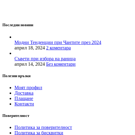
аксесоари. Ние вярваме, че всяка чанта, раница или сак е
повече от просто аксесоар - те са израз на вашата
индивидуалност и стил.
Последни новини
Модни Тенденции при Чантите през 2024
април 18, 2024
2 коментара
Съвети при избора на раница
април 14, 2024
Без коментари
Полезни връзки
Моят профил
Доставка
Плащане
Контакти
Поверителност
Политика за поверителност
Политика за бисквитки