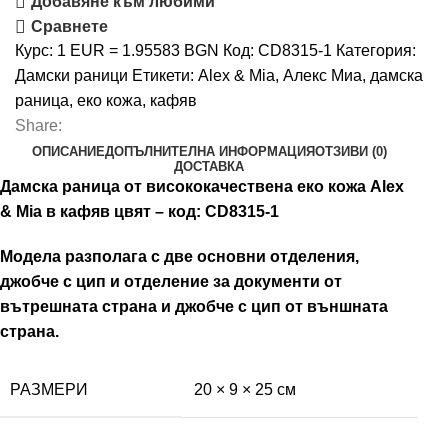
Добавяне към любими
Сравнете
Курс: 1 EUR = 1.95583 BGN
Код:
СD8315-1
Категория:
Дамски раници
Етикети:
Alex & Mia
,
Алекс Миа
,
дамска
раница
,
еко кожа
,
кафяв
Share:
ОПИСАНИЕ
ДОПЪЛНИТЕЛНА ИНФОРМАЦИЯ
ОТЗИВИ (0)
ДОСТАВКА
Дамска раница от висококачествена еко кожа Alex
& Mia в кафяв цвят – код: СD8315-1
Модела разполага с две основни отделения,
джобче с цип и отделение за документи от
вътрешната страна и джобче с цип от външната
страна.
РАЗМЕРИ
20 × 9 × 25 см