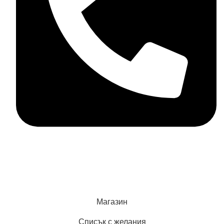
+359898858124
MD Style
2026
Всички права запазени
Магазин
Списък с желания