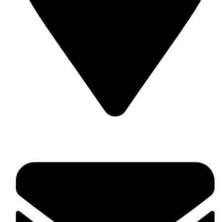
Гр. Несебър, ул. Отец Паисий 42