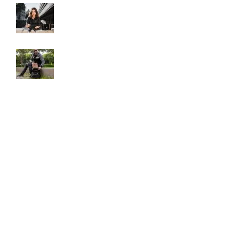
Модни Тенденции при Чантите през 2024
април 18, 2024
2 коментара
Съвети при избора на раница
април 14, 2024
Без коментари
Полезни връзки
Моят профил
Доставка
Плащане
Контакти
Поверителност
Политика за поверителност