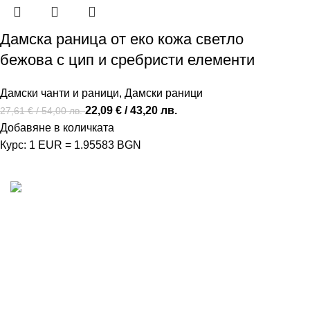
Дамска раница от еко кожа светло
бежова с цип и сребристи елементи
Дамски чанти и раници
,
Дамски раници
22,09
€
/ 43,20 лв.
27,61
€
/ 54,00 лв.
Добавяне в количката
Курс: 1 EUR = 1.95583 BGN
MD Style е вашата врата към света на модата и
стилните аксесоари. Ние вярваме, че всяка чанта,
раница или сак е повече от просто аксесоар - те са
израз на вашата индивидуалност и стил.
Последни новини