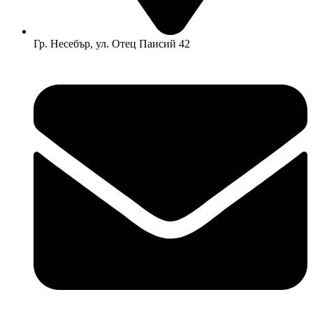
Гр. Несебър, ул. Отец Паисий 42