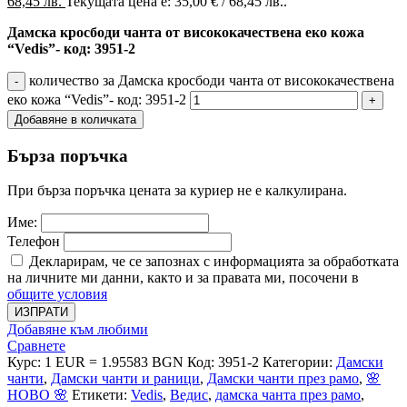
68,45 лв.
Текущата цена е: 35,00 € / 68,45 лв..
Дамска кросбоди чанта от висококачествена еко кожа
“Vedis”- код: 3951-2
количество за Дамска кросбоди чанта от висококачествена
еко кожа “Vedis”- код: 3951-2
Добавяне в количката
Бърза поръчка
При бърза поръчка цената за куриер не е калкулирана.
Име:
Телефон
Декларирам, че се запознах с информацията за обработката
на личните ми данни, както и за правата ми, посочени в
общите условия
ИЗПРАТИ
Добавяне към любими
Сравнете
Курс: 1 EUR = 1.95583 BGN
Код:
3951-2
Категории:
Дамски
чанти
,
Дамски чанти и раници
,
Дамски чанти през рамо
,
🌸
НОВО 🌸
Етикети:
Vedis
,
Ведис
,
дамска чанта през рамо
,