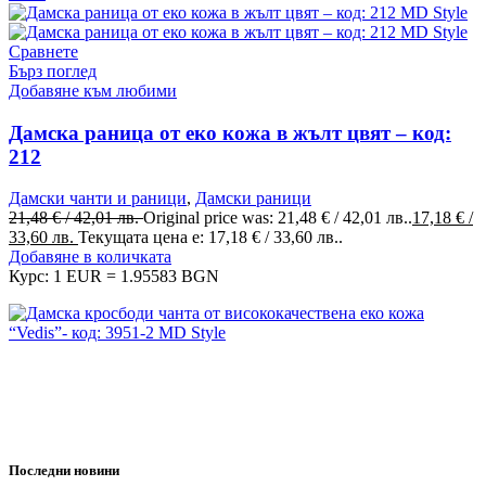
Сравнете
Бърз поглед
Добавяне към любими
Дамска раница от еко кожа в жълт цвят – код:
212
Дамски чанти и раници
,
Дамски раници
21,48
€
/ 42,01 лв.
Original price was: 21,48 € / 42,01 лв..
17,18
€
/
33,60 лв.
Текущата цена е: 17,18 € / 33,60 лв..
Добавяне в количката
Курс: 1 EUR = 1.95583 BGN
MD Style е вашата врата към света на модата и стилните
аксесоари. Ние вярваме, че всяка чанта, раница или сак е
повече от просто аксесоар - те са израз на вашата
индивидуалност и стил.
Последни новини