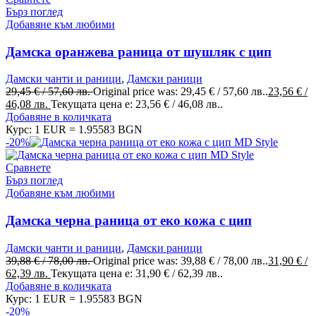
Бърз поглед
Добавяне към любими
Дамска оранжева раница от шушляк с цип
Дамски чанти и раници
,
Дамски раници
29,45
€
/ 57,60 лв.
Original price was: 29,45 € / 57,60 лв..
23,56
€
/
46,08 лв.
Текущата цена е: 23,56 € / 46,08 лв..
Добавяне в количката
Курс: 1 EUR = 1.95583 BGN
-20%
Сравнете
Бърз поглед
Добавяне към любими
Дамска черна раница от еко кожа с цип
Дамски чанти и раници
,
Дамски раници
39,88
€
/ 78,00 лв.
Original price was: 39,88 € / 78,00 лв..
31,90
€
/
62,39 лв.
Текущата цена е: 31,90 € / 62,39 лв..
Добавяне в количката
Курс: 1 EUR = 1.95583 BGN
-20%