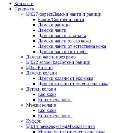
Контакти
Продукти
Дамски чанти и раници
Бални/Сватбени чанти
Дамски раници
Дамски чанти
Дамски чанти за кръста
Дамски чанти от еко кожа
Дамски чанти от естествена кожа
Дамски чанти тип торба
Дамски чанти през рамо
Детски рaници
Колани
Дамски колани
Дамски колани от еко кожа
Дамски колани от естествена кожа
Детски колани
Еко кожа
Естествена кожа
Мъжки колани
Еко кожа
Естествена кожа
Куфари
Мъжки чанти
Мъжки чанти от естествена кожа