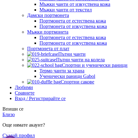
Мъжки чанти от изкуствена кожа
Мъжки чанти от текстил
Дамски портмонета
Портмонета от естествена кожа
Портмонета от изкуствена кожа
Мъжки портмонета
Портмонета от естествена кожа
Портмонета от изкуствена кожа
Портмонета от плат
Пътни чанти
Пътни чанти на колела
Спортни и ученически раници
Термо чанти за храна
Ученически раници Gabol
Спортни сакове
Любими
Сравнете
Вход / Регистрирайте се
Впиши се
Близо
Още нямате акаунт?
Създай профил