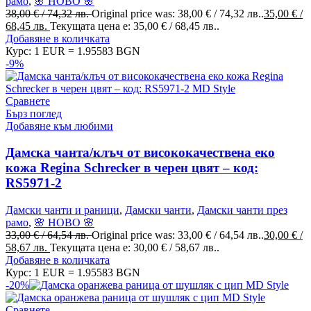
рамо
,
🌸 НОВО 🌸
38,00
€
/ 74,32 лв.
Original price was: 38,00 € / 74,32 лв..
35,00
€
/
68,45 лв.
Текущата цена е: 35,00 € / 68,45 лв..
Добавяне в количката
Курс: 1 EUR = 1.95583 BGN
-9%
Сравнете
Бърз поглед
Добавяне към любими
Дамска чанта/клъч от висококачествена еко
кожа Regina Schrecker в черен цвят – код:
RS5971-2
Дамски чанти и раници
,
Дамски чанти
,
Дамски чанти през
рамо
,
🌸 НОВО 🌸
33,00
€
/ 64,54 лв.
Original price was: 33,00 € / 64,54 лв..
30,00
€
/
58,67 лв.
Текущата цена е: 30,00 € / 58,67 лв..
Добавяне в количката
Курс: 1 EUR = 1.95583 BGN
-20%
Сравнете