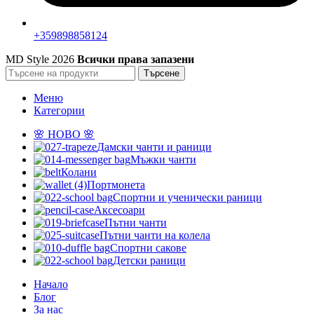
+359898858124
MD Style
2026
Всички права запазени
Търсене
Меню
Категории
🌸 НОВО 🌸
Дамски чанти и раници
Мъжки чанти
Колани
Портмонета
Спортни и ученически раници
Аксесоари
Пътни чанти
Пътни чанти на колела
Спортни сакове
Детски рaници
Начало
Блог
За нас