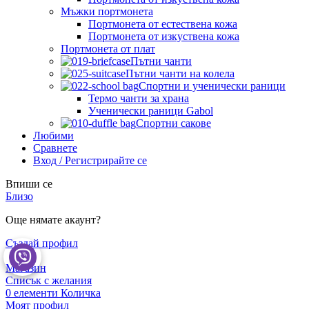
Мъжки портмонета
Портмонета от естествена кожа
Портмонета от изкуствена кожа
Портмонета от плат
Пътни чанти
Пътни чанти на колела
Спортни и ученически раници
Термо чанти за храна
Ученически раници Gabol
Спортни сакове
Любими
Сравнете
Вход / Регистрирайте се
Впиши се
Близо
Още нямате акаунт?
Създай профил
Магазин
Списък с желания
0
елементи
Количка
Моят профил