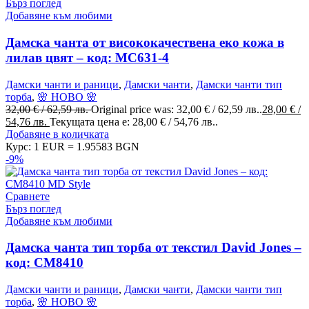
Бърз поглед
Добавяне към любими
Дамска чанта от висококачествена еко кожа в
лилав цвят – код: MC631-4
Дамски чанти и раници
,
Дамски чанти
,
Дамски чанти тип
торба
,
🌸 НОВО 🌸
32,00
€
/ 62,59 лв.
Original price was: 32,00 € / 62,59 лв..
28,00
€
/
54,76 лв.
Текущата цена е: 28,00 € / 54,76 лв..
Добавяне в количката
Курс: 1 EUR = 1.95583 BGN
-9%
Сравнете
Бърз поглед
Добавяне към любими
Дамска чанта тип торба от текстил David Jones –
код: СМ8410
Дамски чанти и раници
,
Дамски чанти
,
Дамски чанти тип
торба
,
🌸 НОВО 🌸