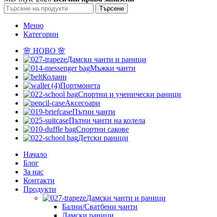
Търсене
Меню
Категории
🌸 НОВО 🌸
Дамски чанти и раници
Мъжки чанти
Колани
Портмонета
Спортни и ученически раници
Аксесоари
Пътни чанти
Пътни чанти на колела
Спортни сакове
Детски рaници
Начало
Блог
За нас
Контакти
Продукти
Дамски чанти и раници
Бални/Сватбени чанти
Дамски раници