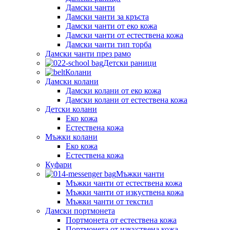
Дамски чанти
Дамски чанти за кръста
Дамски чанти от еко кожа
Дамски чанти от естествена кожа
Дамски чанти тип торба
Дамски чанти през рамо
Детски рaници
Колани
Дамски колани
Дамски колани от еко кожа
Дамски колани от естествена кожа
Детски колани
Еко кожа
Естествена кожа
Мъжки колани
Еко кожа
Естествена кожа
Куфари
Мъжки чанти
Мъжки чанти от естествена кожа
Мъжки чанти от изкуствена кожа
Мъжки чанти от текстил
Дамски портмонета
Портмонета от естествена кожа
Портмонета от изкуствена кожа