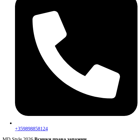
+359898858124
MD Style
2026
Всички права запазени