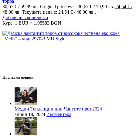
торба
30,67
€
/ 59,99 лв.
Original price was: 30,67 € / 59,99 лв..
24,54
€
/
48,00 лв.
Текущата цена е: 24,54 € / 48,00 лв..
Добавяне в количката
Курс: 1 EUR = 1.95583 BGN
MD Style е вашата врата към света на модата и стилните
аксесоари. Ние вярваме, че всяка чанта, раница или сак е
повече от просто аксесоар - те са израз на вашата
индивидуалност и стил.
Последни новини
Модни Тенденции при Чантите през 2024
април 18, 2024
2 коментара