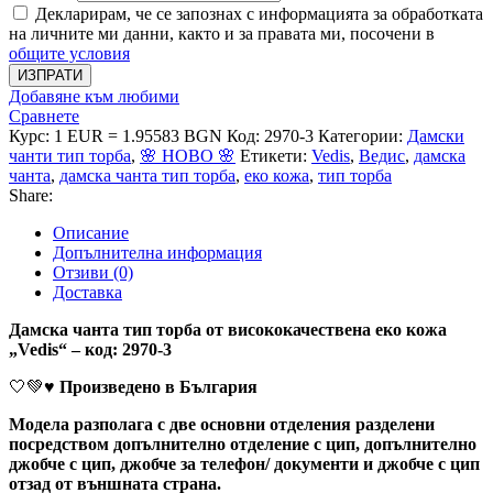
Декларирам, че се запознах с информацията за обработката
на личните ми данни, както и за правата ми, посочени в
общите условия
ИЗПРАТИ
Добавяне към любими
Сравнете
Курс: 1 EUR = 1.95583 BGN
Код:
2970-3
Категории:
Дамски
чанти тип торба
,
🌸 НОВО 🌸
Етикети:
Vedis
,
Ведис
,
дамска
чанта
,
дамска чанта тип торба
,
еко кожа
,
тип торба
Share:
Описание
Допълнителна информация
Отзиви (0)
Доставка
Дамска чанта тип торба от висококачествена еко кожа
„Vedis“ – код: 2970-3
🤍💚♥️
Произведено в България
Модела разполага с две основни отделения разделени
посредством допълнително отделение с цип, допълнително
джобче с цип, джобче за телефон/ документи и джобче с цип
отзад от външната страна.