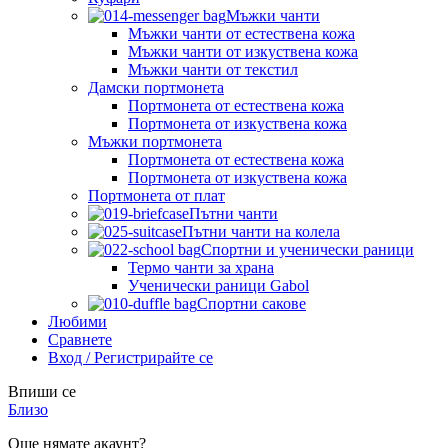
Мъжки чанти
Мъжки чанти от естествена кожа
Мъжки чанти от изкуствена кожа
Мъжки чанти от текстил
Дамски портмонета
Портмонета от естествена кожа
Портмонета от изкуствена кожа
Мъжки портмонета
Портмонета от естествена кожа
Портмонета от изкуствена кожа
Портмонета от плат
Пътни чанти
Пътни чанти на колела
Спортни и ученически раници
Термо чанти за храна
Ученически раници Gabol
Спортни сакове
Любими
Сравнете
Вход / Регистрирайте се
Впиши се
Близо
Още нямате акаунт?