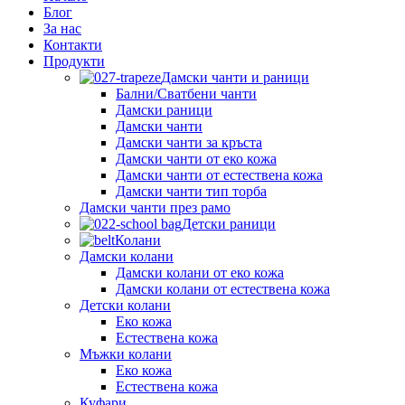
Блог
За нас
Контакти
Продукти
Дамски чанти и раници
Бални/Сватбени чанти
Дамски раници
Дамски чанти
Дамски чанти за кръста
Дамски чанти от еко кожа
Дамски чанти от естествена кожа
Дамски чанти тип торба
Дамски чанти през рамо
Детски рaници
Колани
Дамски колани
Дамски колани от еко кожа
Дамски колани от естествена кожа
Детски колани
Еко кожа
Естествена кожа
Мъжки колани
Еко кожа
Естествена кожа
Куфари