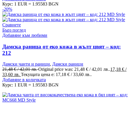
Курс: 1 EUR = 1.95583 BGN
-20%
Сравнете
Бърз поглед
Добавяне към любими
Дамска раница от еко кожа в жълт цвят – код:
212
Дамски чанти и раници
,
Дамски раници
21,48
€
/ 42,01 лв.
Original price was: 21,48 € / 42,01 лв..
17,18
€
/
33,60 лв.
Текущата цена е: 17,18 € / 33,60 лв..
Добавяне в количката
Курс: 1 EUR = 1.95583 BGN
MD Style е вашата врата към света на модата и стилните
аксесоари. Ние вярваме, че всяка чанта, раница или сак е
повече от просто аксесоар - те са израз на вашата
индивидуалност и стил.