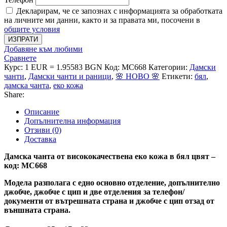
Декларирам, че се запознах с информацията за обработката
на личните ми данни, както и за правата ми, посочени в
общите условия
ИЗПРАТИ
Добавяне към любими
Сравнете
Курс: 1 EUR = 1.95583 BGN
Код:
MC668
Категории:
Дамски
чанти
,
Дамски чанти и раници
,
🌸 НОВО 🌸
Етикети:
бял
,
дамска чанта
,
еко кожа
Share:
Описание
Допълнителна информация
Отзиви (0)
Доставка
Дамска чанта от висококачествена еко кожа в бял цвят –
код: MC668
Модела разполага с едно основно отделение, допълнително
джобче, джобче с цип и две отделения за телефон/
документи от вътрешната страна и джобче с цип отзад от
външната страна.