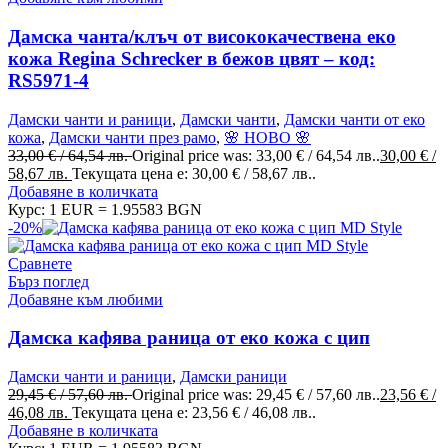
Дамска чанта/клъч от висококачествена еко
кожа Regina Schrecker в бежов цвят – код:
RS5971-4
Дамски чанти и раници
,
Дамски чанти
,
Дамски чанти от еко
кожа
,
Дамски чанти през рамо
,
🌸 НОВО 🌸
33,00
€
/ 64,54 лв.
Original price was: 33,00 € / 64,54 лв..
30,00
€
/
58,67 лв.
Текущата цена е: 30,00 € / 58,67 лв..
Добавяне в количката
Курс: 1 EUR = 1.95583 BGN
-20%
Сравнете
Бърз поглед
Добавяне към любими
Дамска кафява раница от еко кожа с цип
Дамски чанти и раници
,
Дамски раници
29,45
€
/ 57,60 лв.
Original price was: 29,45 € / 57,60 лв..
23,56
€
/
46,08 лв.
Текущата цена е: 23,56 € / 46,08 лв..
Добавяне в количката