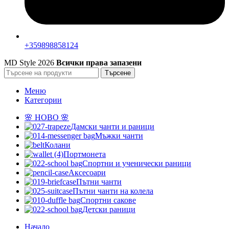
+359898858124
MD Style
2026
Всички права запазени
Търсене
Меню
Категории
🌸 НОВО 🌸
Дамски чанти и раници
Мъжки чанти
Колани
Портмонета
Спортни и ученически раници
Аксесоари
Пътни чанти
Пътни чанти на колела
Спортни сакове
Детски рaници
Начало