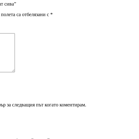
ат сива”
полета са отбелязани с
*
зър за следващия път когато коментирам.