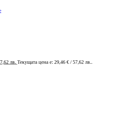
57,62 лв.
Текущата цена е: 29,46 € / 57,62 лв..
ри. Ние вярваме, че всяка чанта, раница или сак е повече от прос