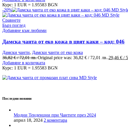
Курс: 1 EUR = 1.95583 BGN
-20%
Сравнете
Бърз поглед
Добавяне към любими
Дамска чанта от еко кожа в цвят каки – код: 046
Дамски чанти
,
Дамски чанти от еко кожа
36,82
€
/ 72,01 лв.
Original price was: 36,82 € / 72,01 лв..
29,46
€
/ 
Добавяне в количката
Курс: 1 EUR = 1.95583 BGN
MD Style е вашата врата към света на модата и стилните аксесоа
Последни новини
Модни Тенденции при Чантите през 2024
април 18, 2024
2 коментара