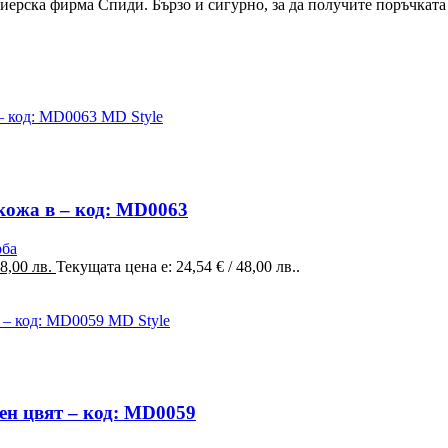
ерска фирма Спиди. Бързо и сигурно, за да получите поръчката с
 кожа в – код: MD0063
рба
48,00 лв.
Текущата цена е: 24,54 € / 48,00 лв..
ен цвят – код: MD0059