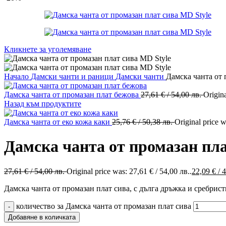
Кликнете за уголемяване
Начало
Дамски чанти и раници
Дамски чанти
Дамска чанта от 
Дамска чанта от промазан плат бежова
27,61
€
/ 54,00 лв.
Origina
Назад към продуктите
Дамска чанта от еко кожа каки
25,76
€
/ 50,38 лв.
Original price w
Дамска чанта от промазан пла
27,61
€
/ 54,00 лв.
Original price was: 27,61 € / 54,00 лв..
22,09
€
/ 
Дамска чанта от промазан плат сива, с дълга дръжка и сребрист
количество за Дамска чанта от промазан плат сива
Добавяне в количката