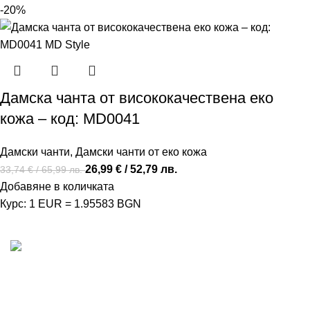
-20%
Дамска чанта от висококачествена еко
кожа – код: MD0041
Дамски чанти
,
Дамски чанти от еко кожа
26,99
€
/ 52,79 лв.
33,74
€
/ 65,99 лв.
Добавяне в количката
Курс: 1 EUR = 1.95583 BGN
MD Style е вашата врата към света на модата и
стилните аксесоари. Ние вярваме, че всяка чанта,