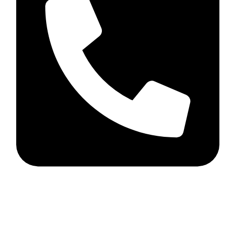
+359898858124
MD Style
2026
Всички права запазени