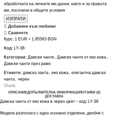
обработката на личните ми данни, както и за правата
ми, посочени в
общите условия
ИЗПРАТИ
Добавяне към любими
Сравнете
Курс: 1 EUR = 1.95583 BGN
Код:
LY-38
Категории:
Дамски чанти
,
Дамски чанти от еко кожа
,
Дамски чанти през рамо
Етикети:
дамска чанта
,
еко кожа
,
елегантна дамска
чанта
,
черен
Share:
ОПИСАНИЕ
ДОПЪЛНИТЕЛНА ИНФОРМАЦИЯ
ОТЗИВИ (0)
ДОСТАВКА
Дамска чанта от еко кожа в черен цвят – код: LY-38
Модела разполага с едно основно отделени, джобче с