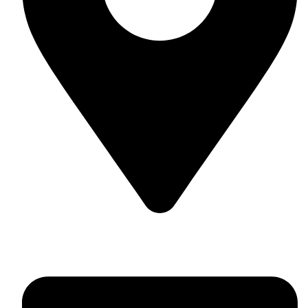
Гр. Несебър, ул. Отец Паисий 42