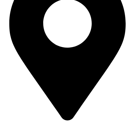
Гр. Несебър, ул. Отец Паисий 42