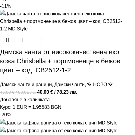
-11%
Дамска чанта от висококачествена еко
кожа Chrisbella + портмоненце в бежов
цвят – код: CB2512-1-2
Дамски чанти и раници
,
Дамски чанти
,
🌸 НОВО 🌸
40,00
€
/ 78,23 лв.
45,00
€
/ 88,01 лв.
Добавяне в количката
Курс: 1 EUR = 1.95583 BGN
-20%