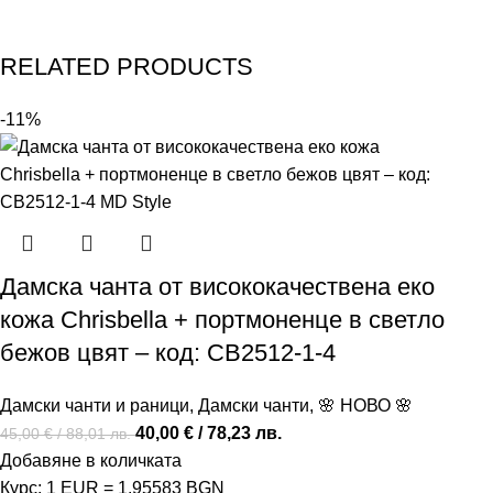
RELATED PRODUCTS
-11%
Дамска чанта от висококачествена еко
кожа Chrisbella + портмоненце в светло
бежов цвят – код: CB2512-1-4
Дамски чанти и раници
,
Дамски чанти
,
🌸 НОВО 🌸
40,00
€
/ 78,23 лв.
45,00
€
/ 88,01 лв.
Добавяне в количката
Курс: 1 EUR = 1.95583 BGN