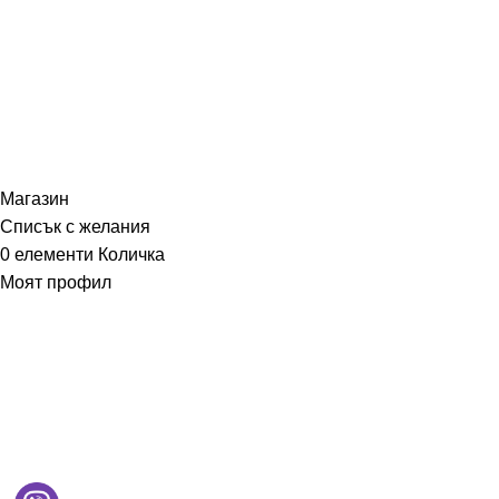
+359898858124
MD Style
2026
Всички права запазени
Магазин
Списък с желания
0
елементи
Количка
Моят профил