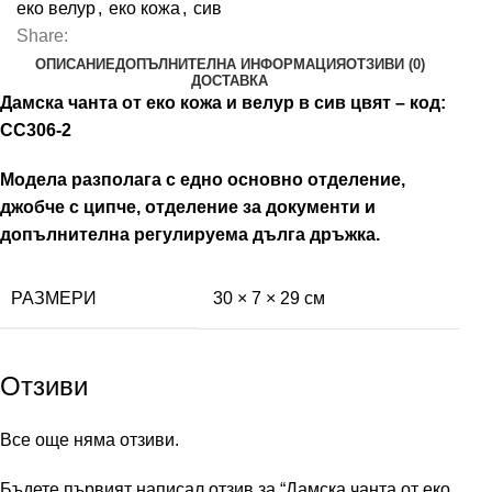
еко велур
,
еко кожа
,
сив
Share:
ОПИСАНИЕ
ДОПЪЛНИТЕЛНА ИНФОРМАЦИЯ
ОТЗИВИ (0)
ДОСТАВКА
Дамска чанта от еко кожа и велур в сив цвят – код:
СС306-2
Модела разполага с едно основно отделение,
джобче с ципче, отделение за документи и
допълнителна регулируема дълга дръжка.
РАЗМЕРИ
30 × 7 × 29 см
Отзиви
Все още няма отзиви.
Бъдете първият написал отзив за “Дамска чанта от еко